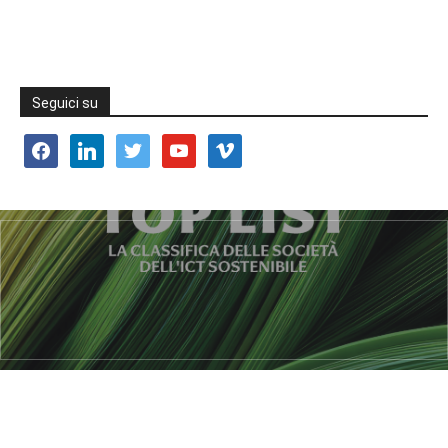
Seguici su
facebook
linkedin
twitter
youtube
vimeo