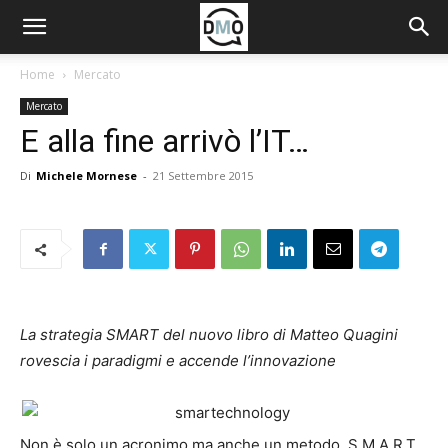
Home
Mercato
Mercato
E alla fine arrivò l’IT…
Di
Michele Mornese
-
21 Settembre 2015
La strategia SMART del nuovo libro di Matteo Quagini
rovescia i paradigmi e accende l’innovazione
Non è solo un acronimo ma anche un metodo. S.M.A.R.T.