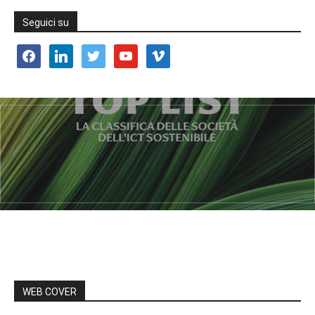
Seguici su
facebook
linkedin
twitter
youtube
vimeo
WEB COVER