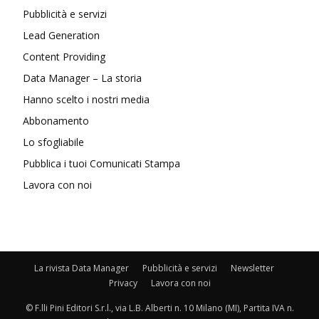
Pubblicità e servizi
Lead Generation
Content Providing
Data Manager – La storia
Hanno scelto i nostri media
Abbonamento
Lo sfogliabile
Pubblica i tuoi Comunicati Stampa
Lavora con noi
La rivista Data Manager
Pubblicità e servizi
Newsletter
Privacy
Lavora con noi
© F.lli Pini Editori S.r.l., via L.B. Alberti n. 10 Milano (MI), Partita IVA n.