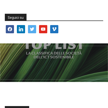
Seguici su
facebook
linkedin
twitter
youtube
vimeo