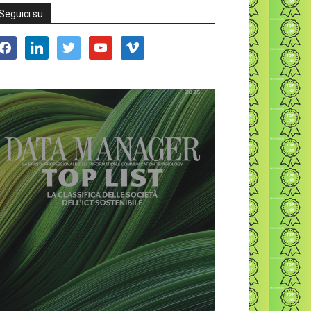
Seguici su
acebook
linkedin
twitter
youtube
vimeo