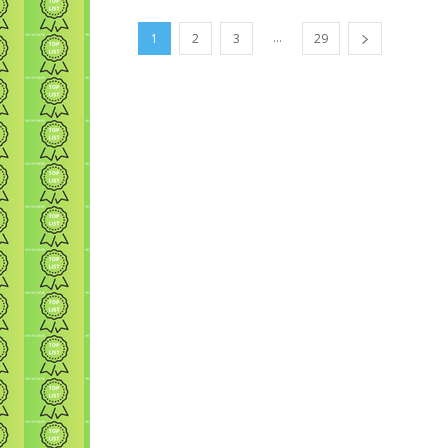
...
1
2
3
29