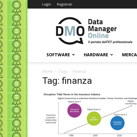
Login
Registrati
Data
Manager
Online
SOFTWARE
HARDWARE
MERC
Home
Tags
Finanza
Tag: finanza