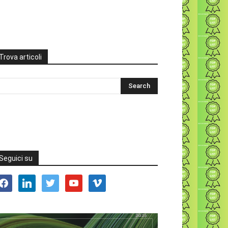
Trova articoli
Seguici su
acebook
linkedin
twitter
youtube
vimeo