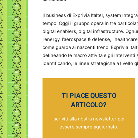
Il business di Exprivia Italtel, system integr
tempo. Oggi il gruppo opera in tre particola
digital enablers, digital infrastructure. Og
l’energy, l’aerospace & defense, l’healthcare,
come guarda ai nascenti trend, Exprivia Ital
delineando le macro attività e gli interventi 
identificando, le linee strategiche a livello g
TI PIACE QUESTO
ARTICOLO?
Iscriviti alla nostra newsletter per
essere sempre aggiornato.