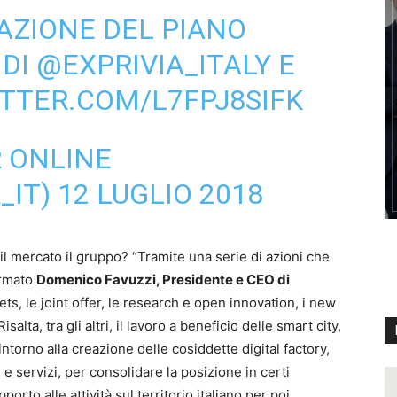
AZIONE DEL PIANO
 DI
@EXPRIVIA_ITALY
E
ITTER.COM/L7FPJ8SIFK
 ONLINE
_IT)
12 LUGLIO 2018
l mercato il gruppo? “Tramite una serie di azioni che
fermato
Domenico Favuzzi, Presidente e CEO di
kets, le joint offer, le research e open innovation, i new
alta, tra gli altri, il lavoro a beneficio delle smart city,
 intorno alla creazione delle cosiddette digital factory,
i e servizi, per consolidare la posizione in certi
porto alle attività sul territorio italiano per poi