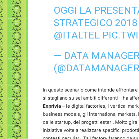
OGGI LA PRESENT
STRATEGICO 2018
@ITALTEL
PIC.TW
— DATA MANAGER
(@DATAMANAGER
In questo scenario come intende affrontare i
si stagliano su sei ambiti differenti – ha af
Exprivia
– le digital factories, i vertical mar
business models, gli international markets. Ris
delle startup, dei progetti esteri. Molto gira
iniziative volte a realizzare specifici prodott
contesti peculiari. Tali factory faranno da sup