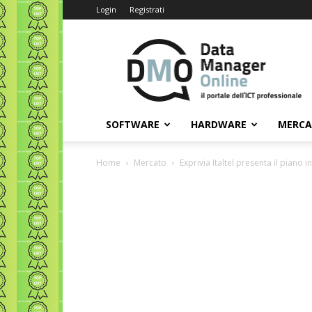
Login
Registrati
Data
Manager
Online
SOFTWARE
HARDWARE
MERC
Home
Mercato
Exprivia Italtel presenta il piano 