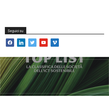
Seguici su
facebook
linkedin
twitter
youtube
vimeo