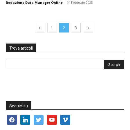
Redazione Data Manager Online
-
14 Febbraio 2023
1
2
3
Trova articoli
Seguici su
facebook
linkedin
twitter
youtube
vimeo