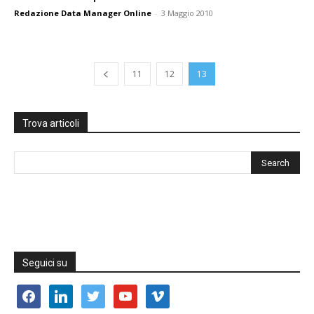
Redazione Data Manager Online
-
3 Maggio 2010
11
12
13
Trova articoli
Seguici su
facebook
linkedin
twitter
youtube
vimeo