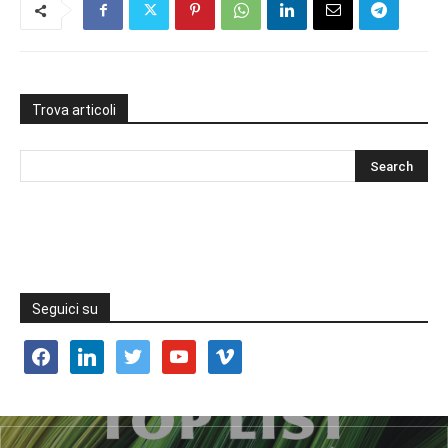
Trova articoli
Seguici su
facebook
linkedin
twitter
youtube
vimeo