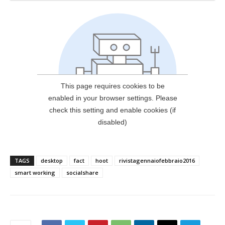
TAGS
desktop
fact
hoot
rivistagennaiofebbraio2016
smart working
socialshare