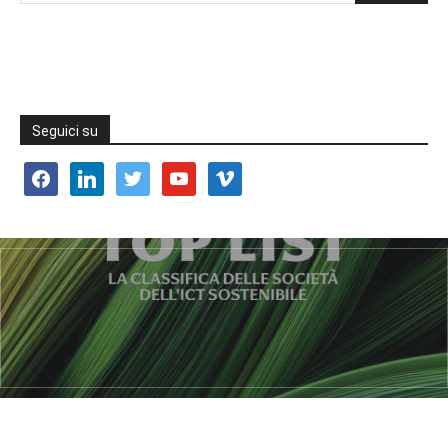
Seguici su
facebook
linkedin
twitter
youtube
vimeo