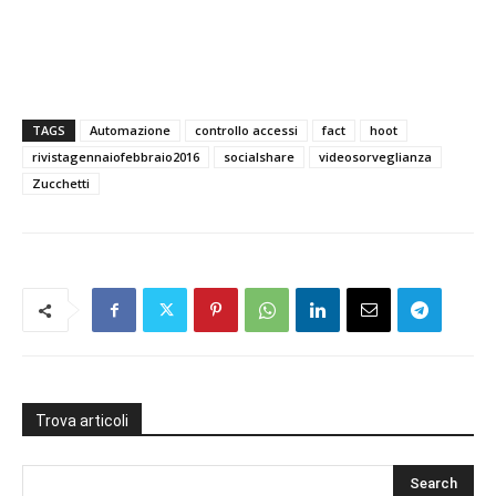
TAGS
Automazione
controllo accessi
fact
hoot
rivistagennaiofebbraio2016
socialshare
videosorveglianza
Zucchetti
Trova articoli