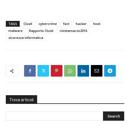
TAGS
Clusit
cybercrime
fact
hacker
hoot
malware
Rapporto Clusit
rivistamarzo2016
sicurezza informatica
Trova articoli