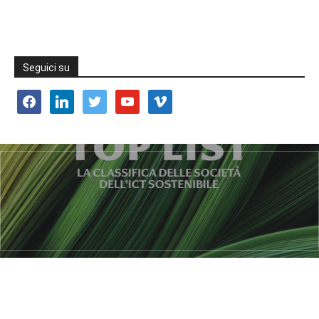
Seguici su
facebook
linkedin
twitter
youtube
vimeo