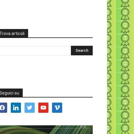
Trova articoli
Seguici su
acebook
linkedin
twitter
youtube
vimeo