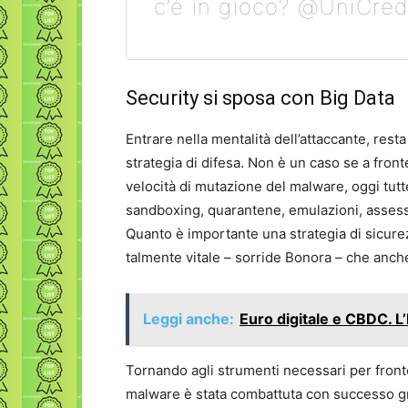
c’è in gioco? @UniCred
Security si sposa con Big Data
Entrare nella mentalità dell’attaccante, rest
strategia di difesa. Non è un caso se a fro
velocità di mutazione del malware, oggi tutt
sandboxing, quarantene, emulazioni, assessm
Quanto è importante una strategia di sicurez
talmente vitale – sorride Bonora – che anch
Leggi anche:
Euro digitale e CBDC. L
Tornando agli strumenti necessari per fronte
malware è stata combattuta con successo gr