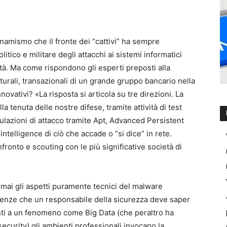
inamismo che il fronte dei “cattivi” ha sempre
itico e militare degli attacchi ai sistemi informatici
à. Ma come rispondono gli esperti preposti alla
tturali, transazionali di un grande gruppo bancario nella
novativi? «La risposta si articola su tre direzioni. La
a tenuta delle nostre difese, tramite attività di test
mulazioni di attacco tramite Apt, Advanced Persistent
ntelligence di ciò che accade o “si dice” in rete.
onfronto e scouting con le più significative società di
rmai gli aspetti puramente tecnici del malware
enze che un responsabile della sicurezza deve saper
ti a un fenomeno come Big Data (che peraltro ha
security) gli ambienti professionali invocano la