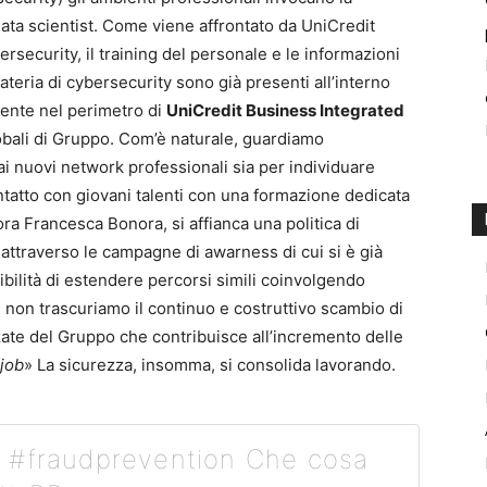
ata scientist. Come viene affrontato da UniCredit
rsecurity, il training del personale e le informazioni
 materia di cybersecurity sono già presenti all’interno
mente nel perimetro di
UniCredit Business Integrated
globali di Gruppo. Com’è naturale, guardiamo
 nuovi network professionali sia per individuare
ntatto con giovani talenti con una formazione dedicata
ora Francesca Bonora, si affianca una politica di
attraverso le campagne di awarness di cui si è già
bilità di estendere percorsi simili coinvolgendo
o, non trascuriamo il continuo e costruttivo scambio di
zate del Gruppo che contribuisce all’incremento delle
 job
» La sicurezza, insomma, si consolida lavorando.
 #fraudprevention Che cosa