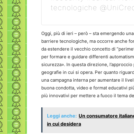
tecnologiche @UniCred
Oggi, più di ieri – però – sta emergendo un
barriere tecnologiche, ma occorre anche fo
da estendere il vecchio concetto di “perime
per formare e guidare differenti automatis
sicurezza». In questa direzione, l’approccio 
geografie in cui si opera. Per quanto riguar
una campagna interna per aumentare il live
buona condotta, video e format educativi più
più innovativi per mettere a fuoco il tema de
Leggi anche:
Un consumatore italian
in cui desidera