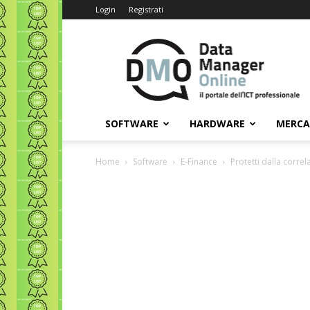
Login
Registrati
Data
Manager
Online
SOFTWARE
HARDWARE
MERC
Home
Software
E-Finance
Protetti dalla corre