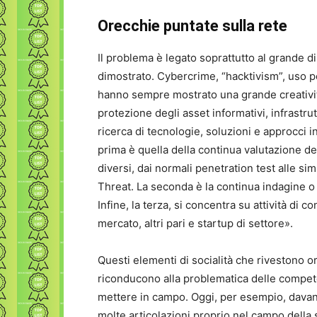
Orecchie puntate sulla rete
Il problema è legato soprattutto al grande d
dimostrato. Cybercrime, “hacktivism”, uso pol
hanno sempre mostrato una grande creativit
protezione degli asset informativi, infrastru
ricerca di tecnologie, soluzioni e approcci in
prima è quella della continua valutazione dell
diversi, dai normali penetration test alle si
Threat. La seconda è la continua indagine o i
Infine, la terza, si concentra su attività di c
mercato, altri pari e startup di settore».
Questi elementi di socialità che rivestono o
riconducono alla problematica delle compet
mettere in campo. Oggi, per esempio, davan
molte articolazioni proprio nel campo della 