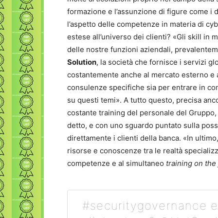
formazione e l’assunzione di figure come i d
l’aspetto delle competenze in materia di cybe
estese all’universo dei clienti? «Gli skill in
delle nostre funzioni aziendali, prevalente
Solution
, la società che fornisce i servizi 
costantemente anche al mercato esterno e ai
consulenze specifiche sia per entrare in co
su questi temi». A tutto questo, precisa anc
costante training del personale del Gruppo, 
detto, e con uno sguardo puntato sulla possi
direttamente i clienti della banca. «In ultim
risorse e conoscenze tra le realtà specializ
competenze e al simultaneo
training on the
#securitygovernance e