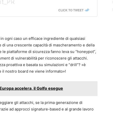
it_PR
CLICK TO TWEET
a in ogni caso un efficace ingrediente di qualsiasi
nte di una crescente capacità di mascheramento e della
e le piattaforme di sicurezza fanno leva su “honeypot”,
ent di vulnerabilità per riconoscere gli attacchi.
za proattiva e basata su simulazioni e “drill”? «è
e il nostro board ne viene informato»!
’Europa accelera, il Golfo esegue
ggiare gli attacchi, se la prima generazione di
azie ad approcci signature-based e al grande lavoro