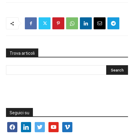
Trova articoli
Seguici su
facebook
linkedin
twitter
youtube
vimeo