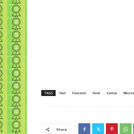
TAGS
fact
Foxconn
hoot
Lumia
Micros
Share