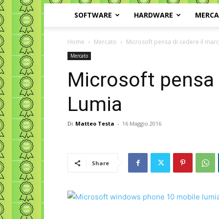
SOFTWARE
HARDWARE
MERC
Home
Mercato
Microsoft pensa di cedere il mar
Mercato
Microsoft pensa 
Lumia
Di
Matteo Testa
-
16 Maggio 2016
Share