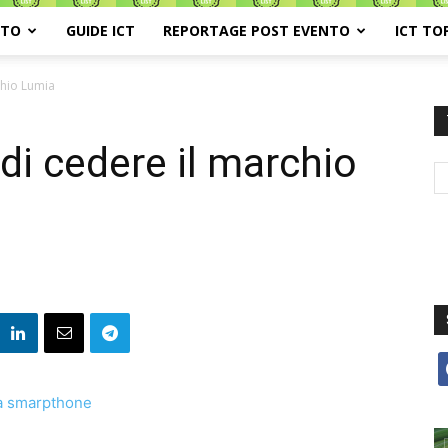
ATO
GUIDE ICT
REPORTAGE POST EVENTO
ICT TO
chio Lumia
di cedere il marchio
f