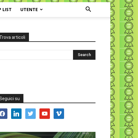
P LIST
UTENTE
Trova articoli
Seguici su
acebook
linkedin
twitter
youtube
vimeo