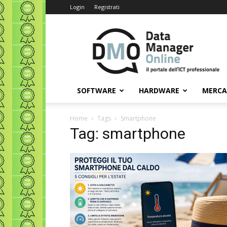
Login
Registrati
Data
Manager
Online
SOFTWARE
HARDWARE
MERC
Home
Tags
Smartphone
Tag: smartphone