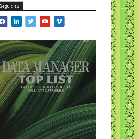
Seguici su
acebook
linkedin
twitter
youtube
vimeo