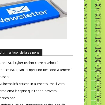
Ultimi articoli della sezione
Con l’AI, il cyber rischio corre a velocità
macchina. I piani di ripristino riescono a tenere il
passo?
Vulnerabilità critiche in aumento, ma il vero
problema è capire quali sono davvero
pericolose
Ondata di caldo, aumentano anche le truffe