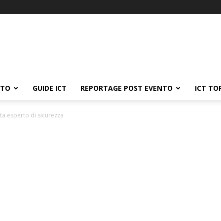
ATO
GUIDE ICT
REPORTAGE POST EVENTO
ICT TO
ta esperto di sicurezza