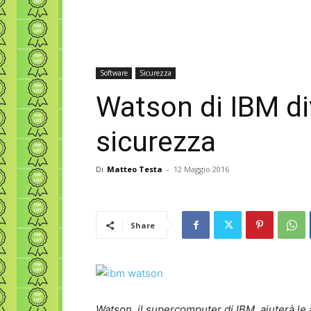
Software
Sicurezza
Watson di IBM di
sicurezza
Di
Matteo Testa
-
12 Maggio 2016
Share
Watson, il supercomputer di IBM, aiuterà le