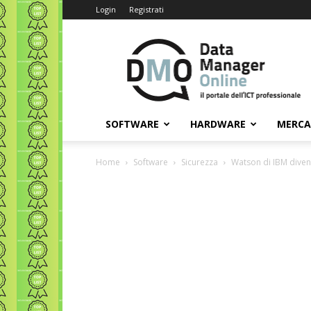
Login
Registrati
Data
Manager
Online
SOFTWARE
HARDWARE
MERC
Home
Software
Sicurezza
Watson di IBM diven