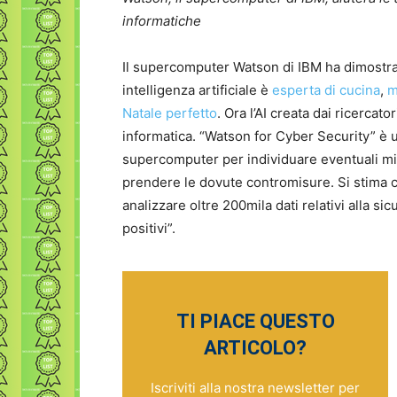
informatiche
Il supercomputer Watson di IBM ha dimostrat
intelligenza artificiale è
esperta di cucina
,
m
Natale perfetto
. Ora l’AI creata dai ricercat
informatica. “Watson for Cyber Security” è 
supercomputer per individuare eventuali min
prendere le dovute contromisure. Si stima 
analizzare oltre 200mila dati relativi alla si
positivi”.
TI PIACE QUESTO
ARTICOLO?
Iscriviti alla nostra newsletter per