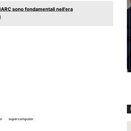
MARC sono fondamentali nell’era
I
on
supercomputer