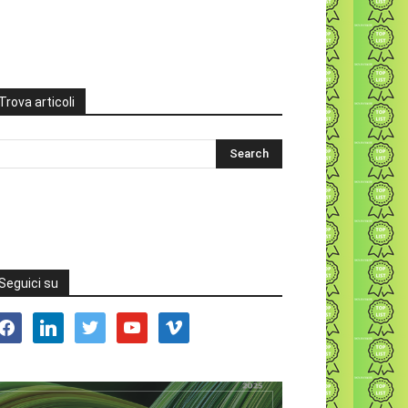
Trova articoli
Seguici su
acebook
linkedin
twitter
youtube
vimeo