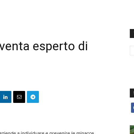
venta esperto di
f
 aziende a individuare e prevenire le minacce