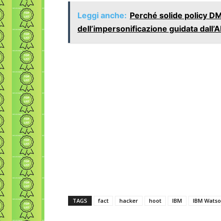
Leggi anche:
Perché solide policy D
dell’impersonificazione guidata dall’A
TAGS
fact
hacker
hoot
IBM
IBM Wats