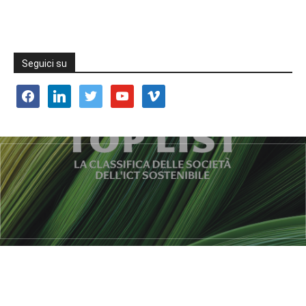
Seguici su
facebook
linkedin
twitter
youtube
vimeo