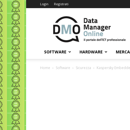
Login
Registrati
Data
Manager
Online
SOFTWARE
HARDWARE
MERC
Home
Software
Sicurezza
Kaspersky Embedded 