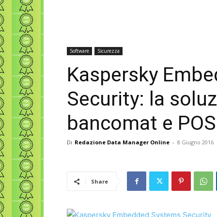
Software
Sicurezza
Kaspersky Embe
Security: la solu
bancomat e POS
Di
Redazione Data Manager Online
-
8 Giugno 2016
Share