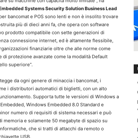
are su macchine con capacità molto limitate”, ha
 Embedded Systems Security Solution Business Lead
o per bancomat e POS sono lenti e non è insolito trovare
ruita più di dieci anni fa, che opera con software
vo prodotto compatibile con sette generazioni di
nza connessione internet, ed è altamente flessibile,
rganizzazioni finanziarie oltre che alle norme come
e di protezione avanzate come la modalità Default
ello superiore”.
gge da ogni genere di minaccia i bancomat, i
e i distributori automatici di biglietti, con un alto
ul funzionamento. Supporta tutte le versioni di Windows a
XP Embedded, Windows Embedded 8.0 Standard e
minor numero di requisiti di sistema necessari e può
di memoria e solamente 50 megabyte di spazio su
formatiche, che si tratti di attacchi da remoto o
 chiavette USB.