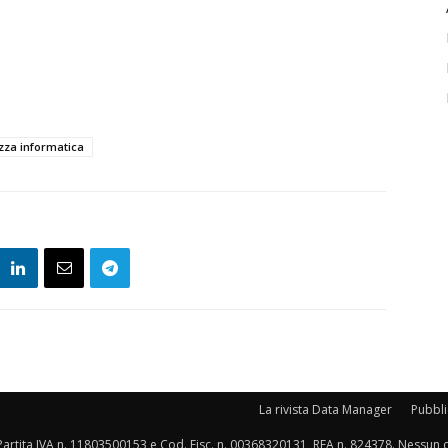
zza informatica
La rivista Data Manager
Pubblic
 (MI), Partita IVA n. 11803500153 e Cod. Fisc. n. 00368320131, REA n. 824378. Nessun