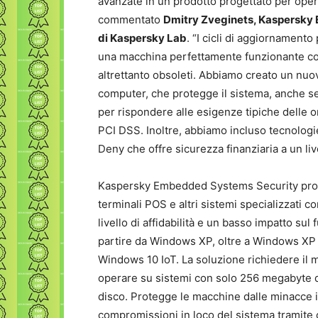
avanzate in un prodotto progettato per oper
commentato
Dmitry Zveginets, Kaspersky
di Kaspersky Lab
. “I cicli di aggiornament
una macchina perfettamente funzionante cost
altrettanto obsoleti. Abbiamo creato un nuo
computer, che protegge il sistema, anche se
per rispondere alle esigenze tipiche delle o
PCI DSS. Inoltre, abbiamo incluso tecnologi
Deny che offre sicurezza finanziaria a un liv
Kaspersky Embedded Systems Security prote
terminali POS e altri sistemi specializzati com
livello di affidabilità e un basso impatto s
partire da Windows XP, oltre a Windows 
Windows 10 IoT. La soluzione richiedere il 
operare su sistemi con solo 256 megabyte 
disco. Protegge le macchine dalle minacce in
compromissioni in loco del sistema tramite