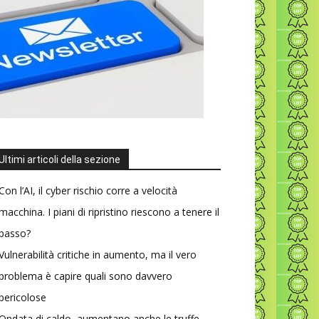
Ultimi articoli della sezione
Con l’AI, il cyber rischio corre a velocità
macchina. I piani di ripristino riescono a tenere il
passo?
Vulnerabilità critiche in aumento, ma il vero
problema è capire quali sono davvero
pericolose
Ondata di caldo, aumentano anche le truffe