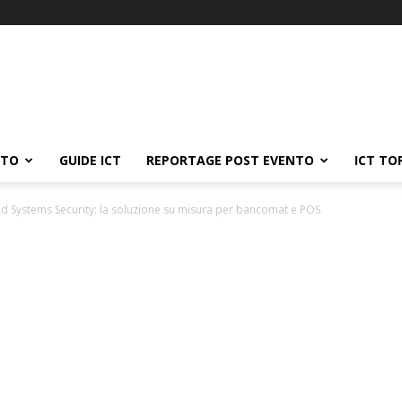
ATO
GUIDE ICT
REPORTAGE POST EVENTO
ICT TO
Systems Security: la soluzione su misura per bancomat e POS