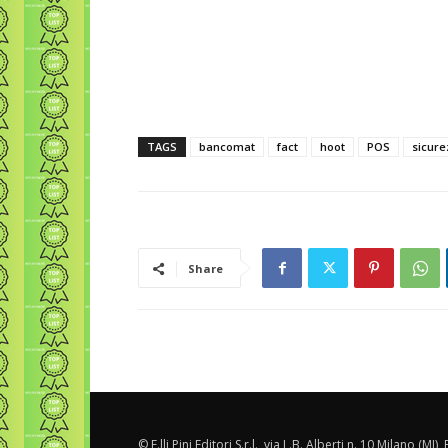
TAGS
bancomat
fact
hoot
POS
sicure
Share
© F.lli Pini Editori S.r.l., via L.B. Alberti n. 10 Milano