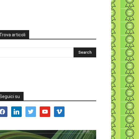
Trova articoli
Seguici su
acebook
linkedin
twitter
youtube
vimeo