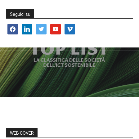
Seguici su
facebook
linkedin
twitter
youtube
vimeo
WEB COVER