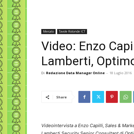
Mercato
Tavole Rotonde ICT
Video: Enzo Capil
Lamberti, Optim
Di
Redazione Data Manager Online
-
18 Luglio 2016
Share
Videointervista a Enzo Capilli,
Sales & Marke
Lamberti Security Senior Consultant di Opt