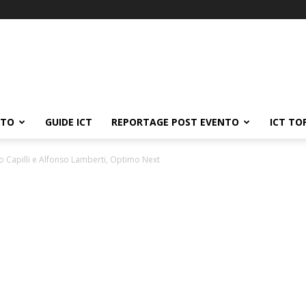
ATO
GUIDE ICT
REPORTAGE POST EVENTO
ICT TO
o Capilli e Alfonso Lamberti, Optimo Next