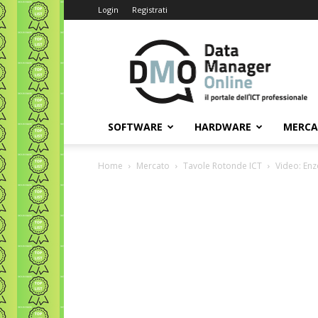
Login
Registrati
Data
Manager
Online
SOFTWARE
HARDWARE
MERC
Home
Mercato
Tavole Rotonde ICT
Video: Enz