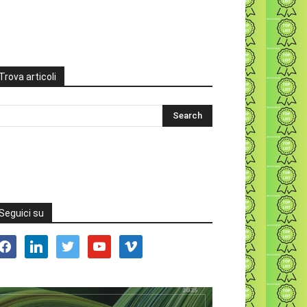
Trova articoli
Seguici su
acebook
linkedin
twitter
youtube
vimeo