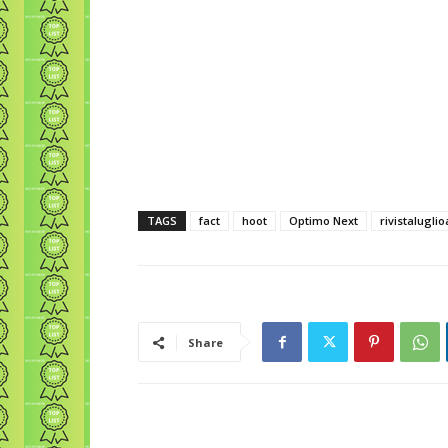
TAGS
fact
hoot
Optimo Next
rivistalugli
Share