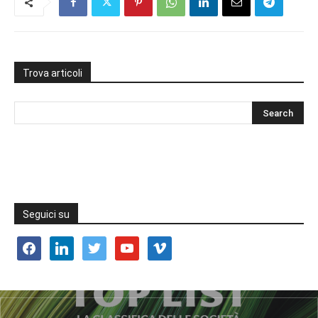
Trova articoli
Seguici su
facebook
linkedin
twitter
youtube
vimeo