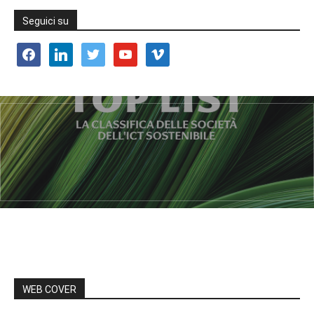
Seguici su
facebook
linkedin
twitter
youtube
vimeo
WEB COVER