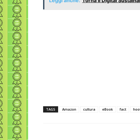
Leggi anche:
Torna il Digital Sustaina
TAGS
Amazon
cultura
eBook
fact
hoo