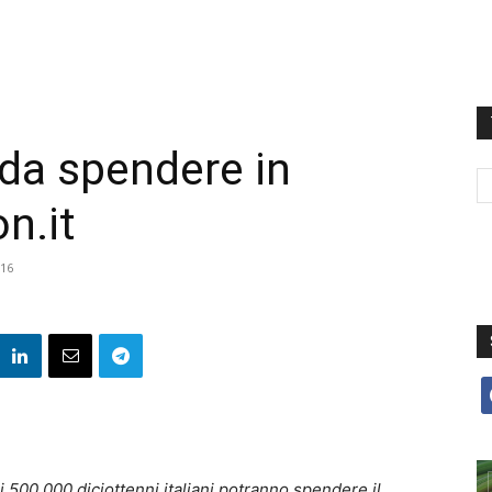
da spendere in
n.it
16
f
 500.000 diciottenni italiani potranno spendere il