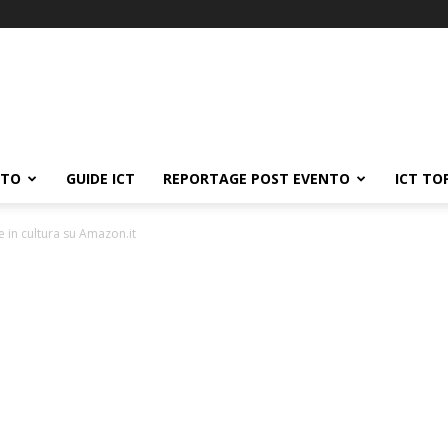
ATO
GUIDE ICT
REPORTAGE POST EVENTO
ICT TO
 in cultura su Amazon.it