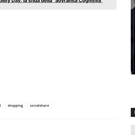
bility Day: la sfida della "Sovranità Cognitiva"
t
shopping
socialshare