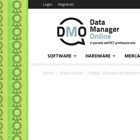
Login
Registrati
Data
Manager
Online
SOFTWARE
HARDWARE
MERC
Home
Web e Social
18app: 500 euro da spendere