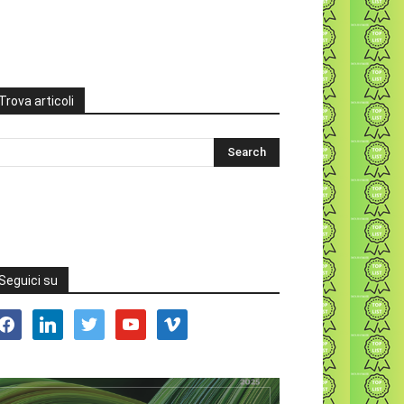
Trova articoli
Seguici su
acebook
linkedin
twitter
youtube
vimeo