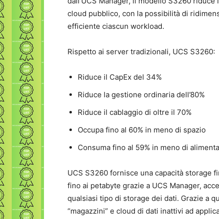
dall’UCS Manager, il modello S3260 riduce il
cloud pubblico, con la possibilità di ridimen
efficiente ciascun workload.
Rispetto ai server tradizionali, UCS S3260:
Riduce il CapEx del 34%
Riduce la gestione ordinaria dell’80%
Riduce il cablaggio di oltre il 70%
Occupa fino al 60% in meno di spazio
Consuma fino al 59% in meno di aliment
UCS S3260 fornisce una capacità storage fino
fino ai petabyte grazie a UCS Manager, accel
qualsiasi tipo di storage dei dati. Grazie a
“magazzini” e cloud di dati inattivi ad appl