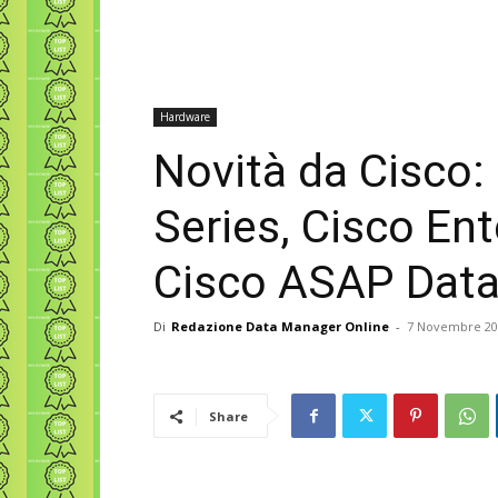
Hardware
Novità da Cisco:
Series, Cisco Ent
Cisco ASAP Data
Di
Redazione Data Manager Online
-
7 Novembre 20
Share