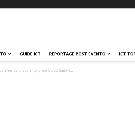
ATO
GUIDE ICT
REPORTAGE POST EVENTO
ICT TO
S S-Series, Cisco Enterprise Cloud Suite e...