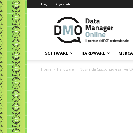
Login
Registrati
Data
Manager
Online
SOFTWARE
HARDWARE
MERC
Home
Hardware
Novità da Cisco: nuovi server UC