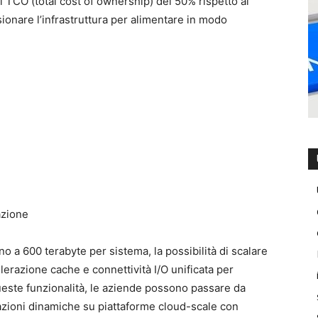
 TCO (total cost of ownership) del 50% rispetto al
sionare l’infrastruttura per alimentare in modo
azione
 a 600 terabyte per sistema, la possibilità di scalare
erazione cache e connettività I/O unificata per
 queste funzionalità, le aziende possono passare da
icazioni dinamiche su piattaforme cloud-scale con