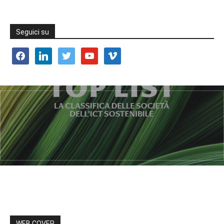
Seguici su
facebook
linkedin
twitter
youtube
vimeo
WEB COVER