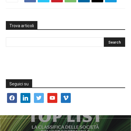
Trova articoli
Seguici su
facebook
linkedin
twitter
youtube
vimeo