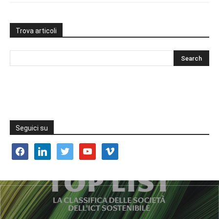
Trova articoli
Seguici su
facebook
linkedin
twitter
youtube
vimeo