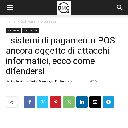
Home
Software
Sicurezza
Software
Sicurezza
I sistemi di pagamento POS
ancora oggetto di attacchi
informatici, ecco come
difendersi
Di
Redazione Data Manager Online
-
2 Dicembre 2016