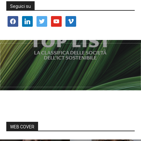
Seguici su
facebook
linkedin
twitter
youtube
vimeo
WEB COVER