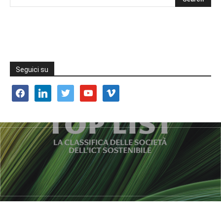
Seguici su
facebook
linkedin
twitter
youtube
vimeo