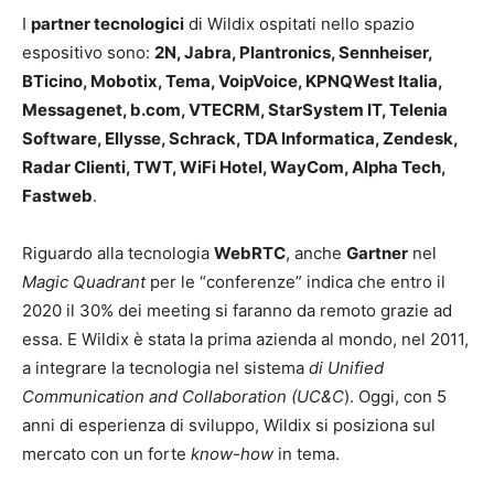
I
partner tecnologici
di Wildix ospitati nello spazio
espositivo sono:
2N, Jabra, Plantronics, Sennheiser,
BTicino, Mobotix, Tema, VoipVoice, KPNQWest Italia,
Messagenet, b.com, VTECRM, StarSystem IT, Telenia
Software, Ellysse, Schrack, TDA Informatica, Zendesk,
Radar Clienti, TWT, WiFi Hotel, WayCom, Alpha Tech,
Fastweb
.
Riguardo alla tecnologia
WebRTC
, anche
Gartner
nel
Magic Quadrant
per le “conferenze” indica che entro il
2020 il 30% dei meeting si faranno da remoto grazie ad
essa. E Wildix è stata la prima azienda al mondo, nel 2011,
a integrare la tecnologia nel sistema
di Unified
Communication and Collaboration (
UC&C
). Oggi, con 5
anni di esperienza di sviluppo, Wildix si posiziona sul
mercato con un forte
know-how
in tema.