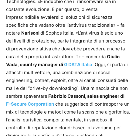
Technologies. «È indubbio che il ransomware sia in
costante evoluzione. E per questo, diventa
imprescindibile avvalersi di soluzioni di sicurezza
specifiche che vadano oltre l’antivirus tradizionale» – fa
notare
Narisoni
di Sophos Italia. «L’antivirus è solo uno
dei livelli di protezione, parte integrante di un processo
di prevenzione attiva che dovrebbe prevedere anche la
cura della propria infrastruttura IT» – concorda
Giulio
Vada
,
country manager di
G DATA Italia
. Oggi, si parla di
attacchi multivettore, una combinazione di social
engineering, botnet, exploit, oltre ai canali consueti delle
mail e del “drive-by downloading”. Una minaccia che non
sembra spaventare
Fabrizio Cassoni
,
sales engineer di
F-Secure Corporation
che suggerisce di contrapporre un
mix di tecnologie e metodi come la scansione algoritmica,
l’analisi euristica, comportamentale, in sandbox, il
controllo di reputazione cloud-based. «Lavoriamo per
diminuire la superficie d’attacco, gestendo gli