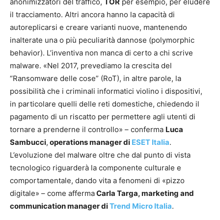
anonimizzatori del traffico,
TOR
per esempio, per eludere
il tracciamento. Altri ancora hanno la capacità di
autoreplicarsi e creare varianti nuove, mantenendo
inalterate una o più peculiarità dannose (polymorphic
behavior). L’inventiva non manca di certo a chi scrive
malware. «Nel 2017, prevediamo la crescita del
“Ransomware delle cose” (RoT), in altre parole, la
possibilità che i criminali informatici violino i dispositivi,
in particolare quelli delle reti domestiche, chiedendo il
pagamento di un riscatto per permettere agli utenti di
tornare a prenderne il controllo» – conferma
Luca
Sambucci
,
operations manager di
ESET Italia
.
L’evoluzione del malware oltre che dal punto di vista
tecnologico riguarderà la componente culturale e
comportamentale, dando vita a fenomeni di «pizzo
digitale» – come afferma
Carla Targa, marketing and
communication manager di
Trend Micro Italia
.