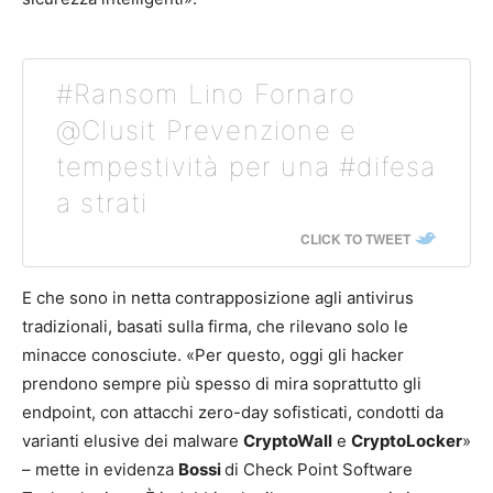
#Ransom Lino Fornaro
@Clusit Prevenzione e
tempestività per una #difesa
a strati
CLICK TO TWEET
E che sono in netta contrapposizione agli antivirus
tradizionali, basati sulla firma, che rilevano solo le
minacce conosciute. «Per questo, oggi gli hacker
prendono sempre più spesso di mira soprattutto gli
endpoint, con attacchi zero-day sofisticati, condotti da
varianti elusive dei malware
CryptoWall
e
CryptoLocker
»
– mette in evidenza
Bossi
di Check Point Software