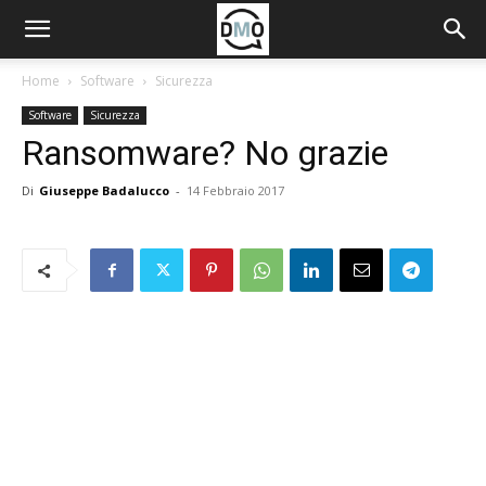
Home
Software
Sicurezza
Software
Sicurezza
Ransomware? No grazie
Di
Giuseppe Badalucco
-
14 Febbraio 2017