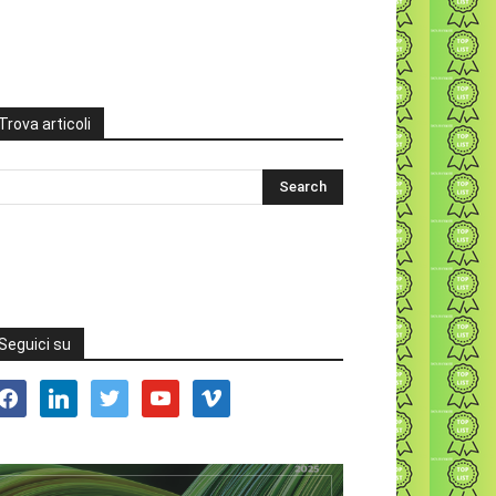
Trova articoli
Seguici su
acebook
linkedin
twitter
youtube
vimeo