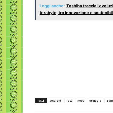
Leggi anche:
Toshiba traccia l’evoluz
terabyte, tra innovazione e sostenibil
TAGS
Android
fact
hoot
orologio
Sam