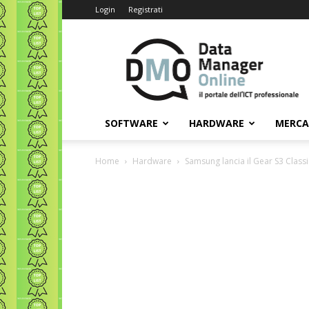
Login
Registrati
Data
Manager
Online
SOFTWARE
HARDWARE
MERC
Home
Hardware
Samsung lancia il Gear S3 Classi