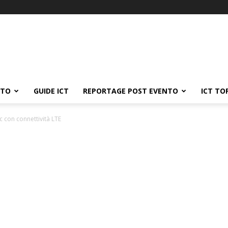
ATO
GUIDE ICT
REPORTAGE POST EVENTO
ICT TO
c con connettività LTE