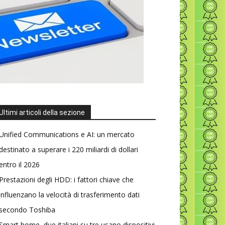
Ultimi articoli della sezione
Unified Communications e AI: un mercato
destinato a superare i 220 miliardi di dollari
entro il 2026
Prestazioni degli HDD: i fattori chiave che
influenzano la velocità di trasferimento dati
secondo Toshiba
Smart home, due italiani su tre usano dispositivi