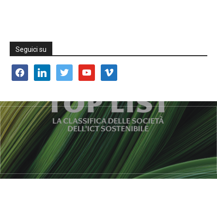
Seguici su
facebook
linkedin
twitter
youtube
vimeo