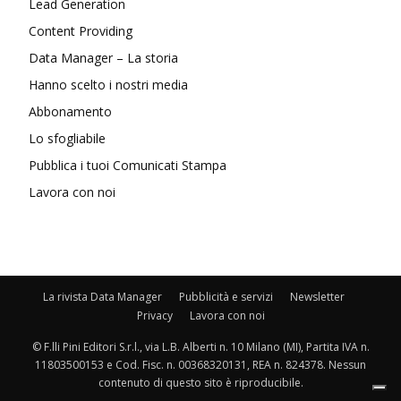
Lead Generation
Content Providing
Data Manager – La storia
Hanno scelto i nostri media
Abbonamento
Lo sfogliabile
Pubblica i tuoi Comunicati Stampa
Lavora con noi
La rivista Data Manager
Pubblicità e servizi
Newsletter
Privacy
Lavora con noi
© F.lli Pini Editori S.r.l., via L.B. Alberti n. 10 Milano (MI), Partita IVA n.
11803500153 e Cod. Fisc. n. 00368320131, REA n. 824378. Nessun
contenuto di questo sito è riproducibile.