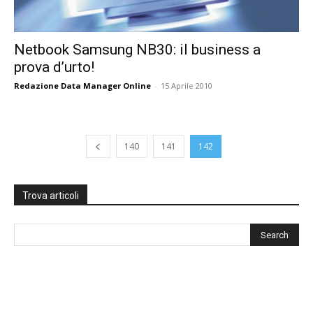
Netbook Samsung NB30: il business a
prova d’urto!
Redazione Data Manager Online
-
15 Aprile 2010
140
141
142
Trova articoli