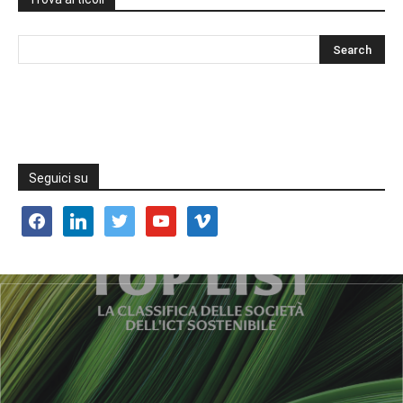
Seguici su
facebook
linkedin
twitter
youtube
vimeo