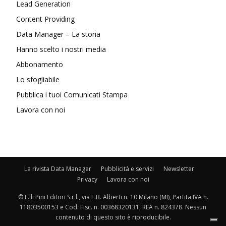
Lead Generation
Content Providing
Data Manager – La storia
Hanno scelto i nostri media
Abbonamento
Lo sfogliabile
Pubblica i tuoi Comunicati Stampa
Lavora con noi
La rivista Data Manager
Pubblicità e servizi
Newsletter
Privacy
Lavora con noi
© F.lli Pini Editori S.r.l., via L.B. Alberti n. 10 Milano (MI), Partita IVA n.
11803500153 e Cod. Fisc. n. 00368320131, REA n. 824378. Nessun
contenuto di questo sito è riproducibile.