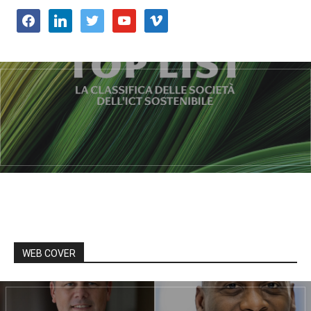
facebook
linkedin
twitter
youtube
vimeo
WEB COVER