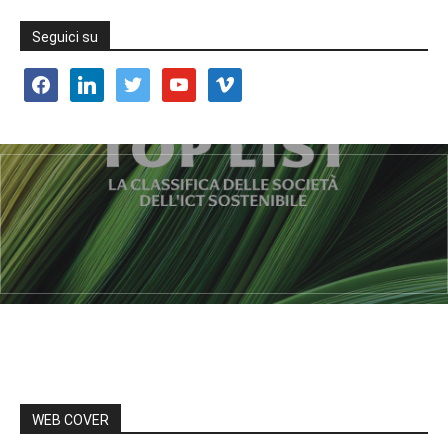
Seguici su
facebook
linkedin
twitter
youtube
vimeo
WEB COVER