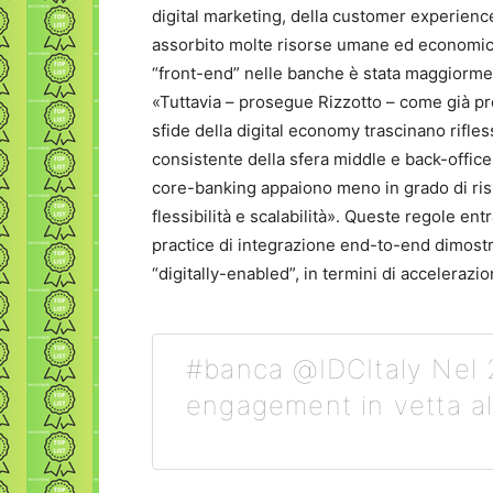
digital marketing, della customer experienc
assorbito molte risorse umane ed economiche»
“front-end” nelle banche è stata maggiorment
«Tuttavia – prosegue Rizzotto – come già pre
sfide della digital economy trascinano rifle
consistente della sfera middle e back-office
core-banking appaiono meno in grado di risp
flessibilità e scalabilità». Queste regole en
practice di integrazione end-to-end dimostr
“digitally-enabled”, in termini di accelerazi
#banca @IDCItaly Nel 2
engagement in vetta all