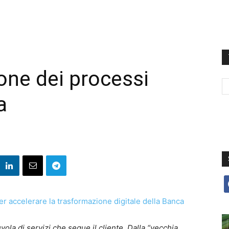
one dei processi
a
f
vola di servizi che segue il cliente. Dalla “vecchia