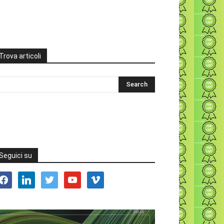
Trova articoli
Seguici su
acebook
linkedin
twitter
youtube
vimeo