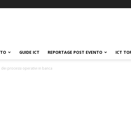
ATO
GUIDE ICT
REPORTAGE POST EVENTO
ICT TO
 dei processi operativi in banca