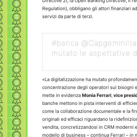
Directive 2), la Open Banking Directive, il
Regulation), obbligano gli attori finanziari a
servizi da parte di terzi.
#banca @CapgeminiItali
mutato le aspettative d
«La digitalizzazione ha mutato profondament
concentrazione degli operatori sui bisogni e 
mette in evidenza
Monia Ferrari
,
vice presi
banche mettono in pista interventi di efficie
come la collaborazione documentale e la fir
originali ed efficaci riguardano la ridefiniz
vendita, concretizzandosi in CRM moderni e 
modello di business – continua Ferrari – in m