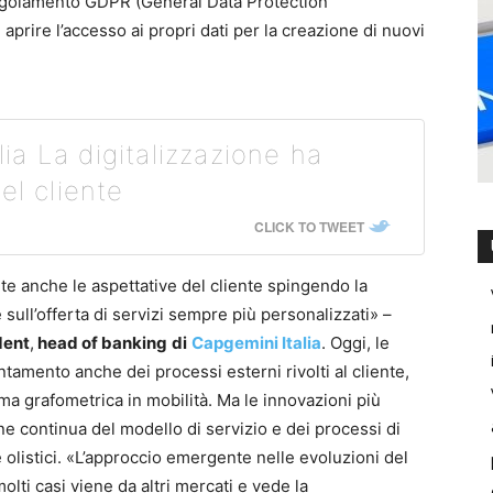
 regolamento GDPR (General Data Protection
d aprire l’accesso ai propri dati per la creazione di nuovi
a La digitalizzazione ha
el cliente
CLICK TO TWEET
e anche le aspettative del cliente spingendo la
sull’offerta di servizi sempre più personalizzati» –
dent
,
head of banking
di
Capgemini Italia
. Oggi, le
ntamento anche dei processi esterni rivolti al cliente,
ma grafometrica in mobilità. Ma le innovazioni più
ione continua del modello di servizio e dei processi di
olistici. «L’approccio emergente nelle evoluzioni del
olti casi viene da altri mercati e vede la