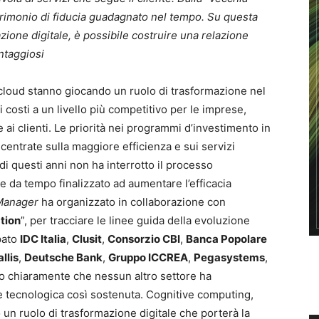
rimonio di fiducia guadagnato nel tempo. Su questa
azione digitale, è possibile costruire una relazione
antaggiosi
cloud stanno giocando un ruolo di trasformazione nel
i costi a un livello più competitivo per le imprese,
i clienti. Le priorità nei programmi d’investimento in
entrate sulla maggiore efficienza e sui servizi
i questi anni non ha interrotto il processo
le da tempo finalizzato ad aumentare l’efficacia
Manager
ha organizzato in collaborazione con
tion
”, per tracciare le linee guida della evoluzione
pato
IDC Italia
,
Clusit
,
Consorzio CBI
,
Banca Popolare
llis
,
Deutsche Bank
,
Gruppo ICCREA
,
Pegasystems
,
o chiaramente che nessun altro settore ha
e tecnologica così sostenuta. Cognitive computing,
un ruolo di trasformazione digitale che porterà la