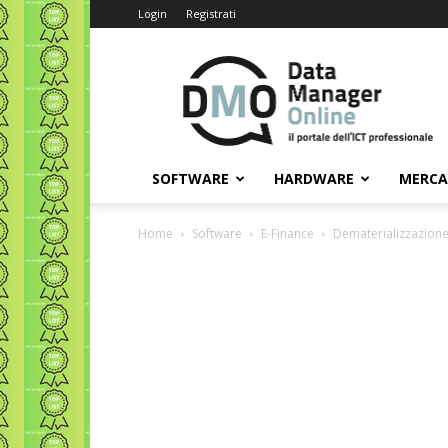
Login
Registrati
Data
Manager
Online
SOFTWARE
HARDWARE
MERC
Home
Software
E-Finance
Dematerializzazione