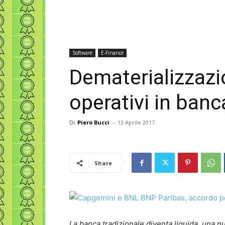
Software
E-Finance
Dematerializzazi
operativi in banc
Di
Piero Bucci
-
13 Aprile 2017
Share
La banca tradizionale diventa liquida, una nu