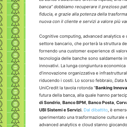
banca” dobbiamo recuperare il prezioso pat
fiducia, e grazie alla potenza della trasform
nuova con il cliente e servizi a valore più v
Cognitive computing, advanced analytics e 
settore bancario, che porterà la struttura de
fornendo una customer experience di valore a
tecnologia delle banche sono saldamente inc
innovativi. La lunga congiuntura economica d
d’innovazione organizzativa e infrastruttura
riducendo i costi. Lo scorso febbraio,
Data 
UniCredit la tavola rotonda “
Banking Innova
futura della banca, alla quale hanno parteci
di Sondrio
,
Banco BPM
,
Banco Posta
,
Corva
UBI Sistemi e Servizi
.
Dal dibattito
, è emers
sperimentato una trasformazione culturale 
advanced analytics e cloud stanno giocando 