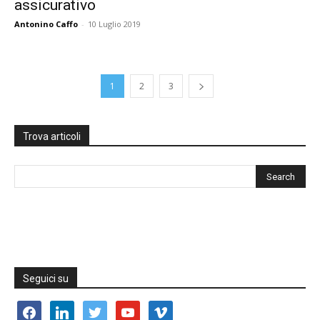
assicurativo
Antonino Caffo
-
10 Luglio 2019
1
2
3
Trova articoli
Seguici su
facebook
linkedin
twitter
youtube
vimeo