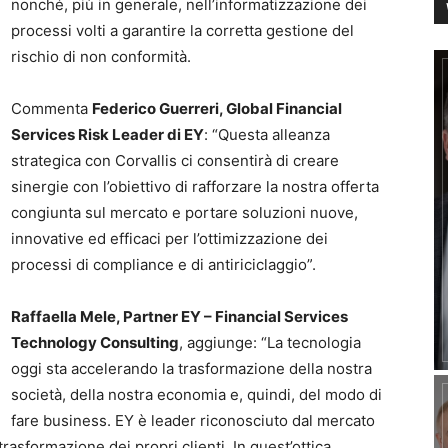
nonché, più in generale, nell’informatizzazione dei
processi volti a garantire la corretta gestione del
rischio di non conformità.
Commenta
Federico Guerreri, Global Financial
Services Risk Leader di EY
: “Questa alleanza
strategica con Corvallis ci consentirà di creare
sinergie con l’obiettivo di rafforzare la nostra offerta
congiunta sul mercato e portare soluzioni nuove,
innovative ed efficaci per l’ottimizzazione dei
processi di compliance e di antiriciclaggio”.
Raffaella Mele, Partner EY – Financial Services
Technology Consulting
, aggiunge: “La tecnologia
oggi sta accelerando la trasformazione della nostra
società, della nostra economia e, quindi, del modo di
fare business. EY è leader riconosciuto dal mercato
rasformazione dei propri clienti. In quest’ottica,