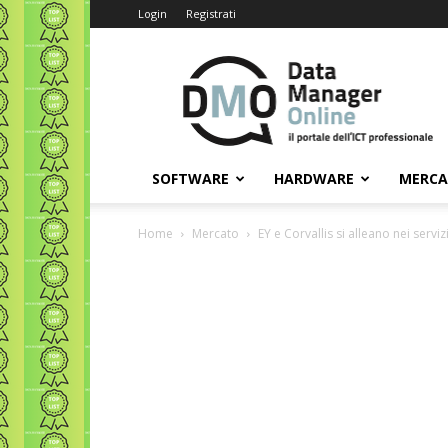
Login
Registrati
Data
Manager
Online
SOFTWARE
HARDWARE
MERC
Home
Mercato
EY e Corvallis si alleano nei servi