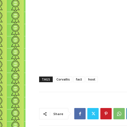
TAGS
Corvallis
fact
hoot
Share