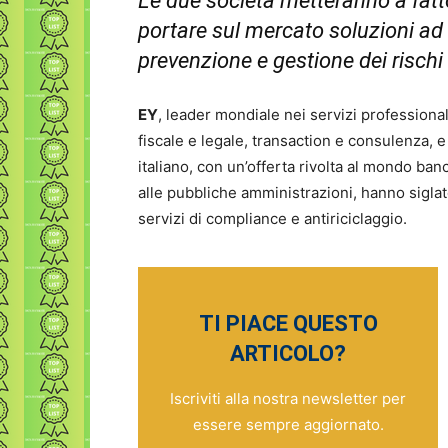
Le due società metteranno a fat
portare sul mercato soluzioni ad 
prevenzione e gestione dei rischi 
EY
, leader mondiale nei servizi professiona
fiscale e legale, transaction e consulenza, 
italiano, con un’offerta rivolta al mondo banc
alle pubbliche amministrazioni, hanno siglato
servizi di compliance e antiriciclaggio.
TI PIACE QUESTO
ARTICOLO?
Iscriviti alla nostra newsletter per
essere sempre aggiornato.