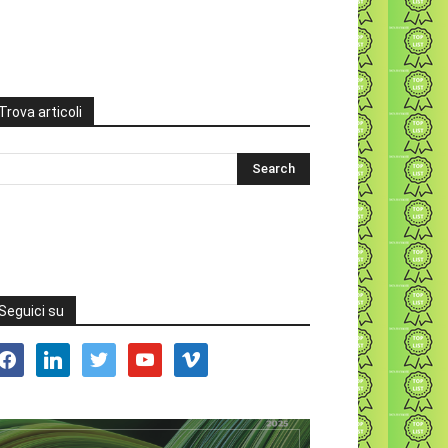
Trova articoli
Seguici su
acebook
linkedin
twitter
youtube
vimeo