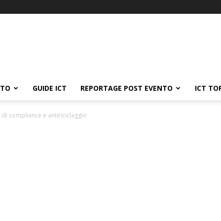
ATO
GUIDE ICT
REPORTAGE POST EVENTO
ICT TO
zi di compliance e antiriciclaggio