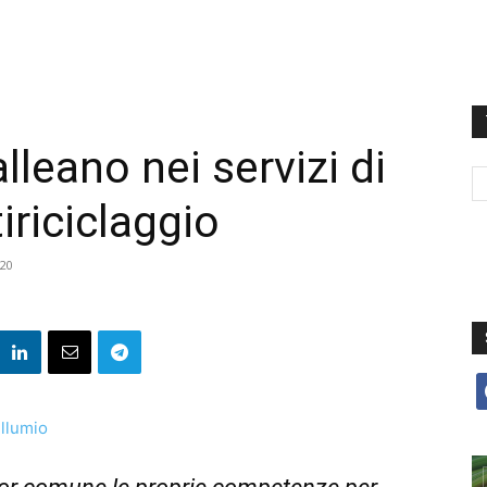
alleano nei servizi di
iriciclaggio
20
f