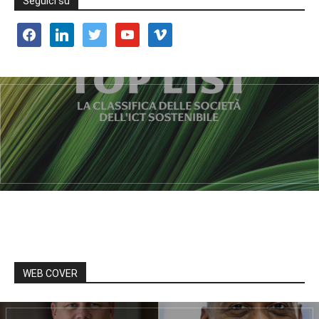
Seguici su
facebook
linkedin
twitter
youtube
vimeo
WEB COVER