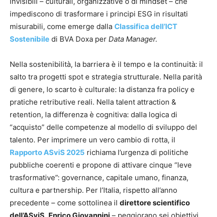
invisibili – culturali, organizzative o di mindset – che
impediscono di trasformare i principi ESG in risultati
misurabili, come emerge dalla
Classifica dell’ICT
Sostenibile
di BVA Doxa per
Data Manager.
Nella sostenibilità, la barriera è il tempo e la continuità: il
salto tra progetti spot e strategia strutturale. Nella parità
di genere, lo scarto è culturale: la distanza fra policy e
pratiche retributive reali. Nella talent attraction &
retention, la differenza è cognitiva: dalla logica di
“acquisto” delle competenze al modello di sviluppo del
talento. Per imprimere un vero cambio di rotta, il
Rapporto ASviS 2025
richiama l’urgenza di politiche
pubbliche coerenti e propone di attivare cinque “leve
trasformative”: governance, capitale umano, finanza,
cultura e partnership. Per l’Italia, rispetto all’anno
precedente – come sottolinea il
direttore scientifico
dell’ASviS
,
Enrico Giovannini
– peggiorano sei obiettivi