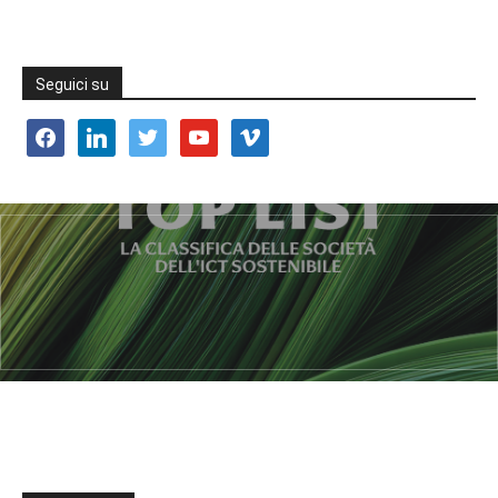
Seguici su
facebook
linkedin
twitter
youtube
vimeo