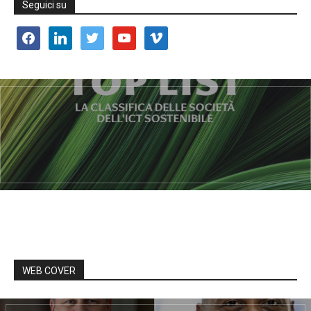
Seguici su
facebook
linkedin
twitter
youtube
vimeo
WEB COVER