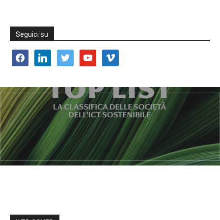
Seguici su
facebook
linkedin
twitter
youtube
vimeo