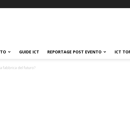
ATO
GUIDE ICT
REPORTAGE POST EVENTO
ICT TO
a fabbrica del futuro?