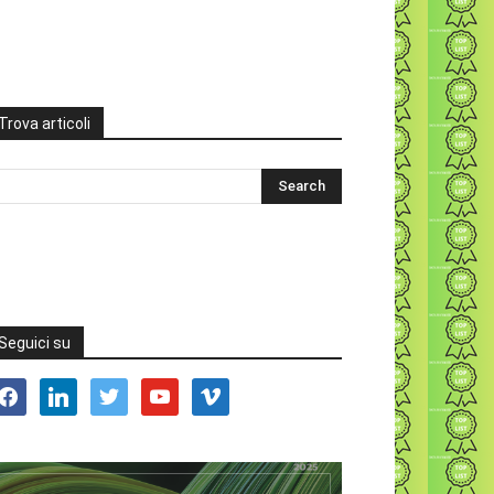
Trova articoli
Seguici su
acebook
linkedin
twitter
youtube
vimeo