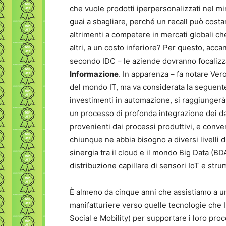
che vuole prodotti iperpersonalizzati nel mi
guai a sbagliare, perché un recall può costa
altrimenti a competere in mercati globali c
altri, a un costo inferiore? Per questo, accan
secondo IDC – le aziende dovranno focaliz
Informazione
. In apparenza – fa notare Ve
del mondo IT, ma va considerata la seguent
investimenti in automazione, si raggiungerà 
un processo di profonda integrazione dei dati
provenienti dai processi produttivi, e conve
chiunque ne abbia bisogno a diversi livelli d
sinergia tra il cloud e il mondo Big Data (BD
distribuzione capillare di sensori IoT e stru
È almeno da cinque anni che assistiamo a u
manifatturiere verso quelle tecnologie che 
Social e Mobility) per supportare i loro pro