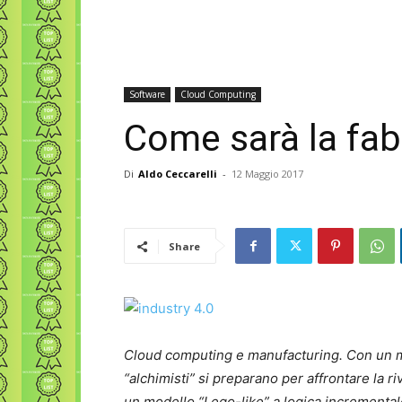
Software
Cloud Computing
Come sarà la fab
Di
Aldo Ceccarelli
-
12 Maggio 2017
Share
Cloud computing e manufacturing. Con un mix 
“alchimisti” si preparano per affrontare la 
un modello “Lego-like” a logica incrementale