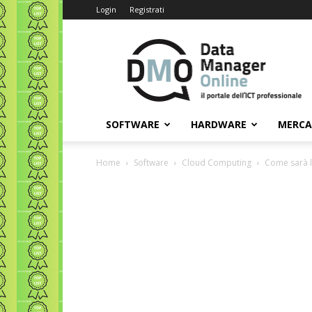
Login
Registrati
Data
Manager
Online
SOFTWARE
HARDWARE
MERC
Home
Software
Cloud Computing
Come sarà l