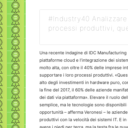
#Industry40 Analizzare 
processi produttivi, qu
Una recente indagine di IDC Manufacturing I
piattaforme cloud e l’integrazione dei siste
molto alta, con oltre il 40% delle imprese i
supportare i loro processi produttivi. «Que
alto degli investimenti in hardware puro, com
la fine del 2017, il 60% delle aziende manifat
dei dati via piattaforma». Elevare il ruolo d
semplice, ma le tecnologie sono disponibili
opportunità – afferma Veronesi – le aziende
produttivi con la velocità dei sistemi IT. E i
avere i piedi per terra, ma la testa fra le nuv