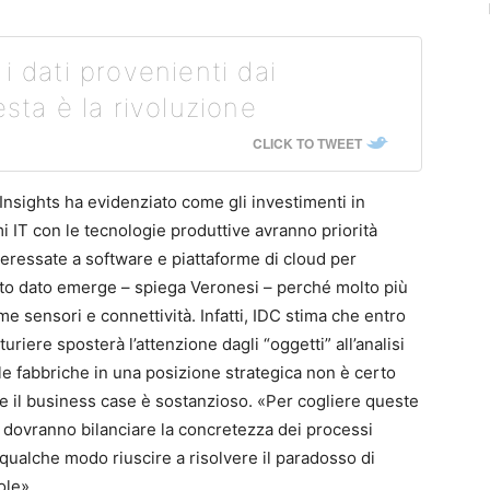
i dati provenienti dai
esta è la rivoluzione
CLICK TO TWEET
nsights ha evidenziato come gli investimenti in
mi IT con le tecnologie produttive avranno priorità
nteressate a software e piattaforme di cloud per
sto dato emerge – spiega Veronesi – perché molto più
e sensori e connettività. Infatti, IDC stima che entro
turiere sposterà l’attenzione dagli “oggetti” all’analisi
elle fabbriche in una posizione strategica non è certo
 e il business case è sostanzioso. «Per cogliere queste
 dovranno bilanciare la concretezza dei processi
n qualche modo riuscire a risolvere il paradosso di
ole».