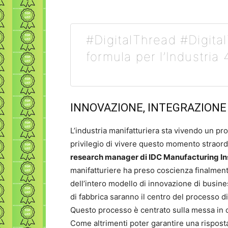
#DigitalThread #Digita
formula per l’Industria 
INNOVAZIONE, INTEGRAZIONE
L’industria manifatturiera sta vivendo un p
privilegio di vivere questo momento straor
research manager di IDC Manufacturing I
manifatturiere ha preso coscienza finalment
dell’intero modello di innovazione di busine
di fabbrica saranno il centro del processo d
Questo processo è centrato sulla messa in op
Come altrimenti poter garantire una rispost