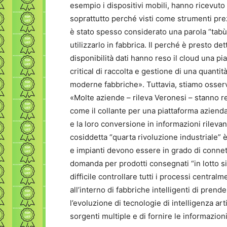
esempio i dispositivi mobili, hanno ricevuto
soprattutto perché visti come strumenti prezi
è stato spesso considerato una parola “tabù”
utilizzarlo in fabbrica. Il perché è presto det
disponibilità dati hanno reso il cloud una p
critical di raccolta e gestione di una quantit
moderne fabbriche». Tuttavia, stiamo osser
«Molte aziende – rileva Veronesi – stanno re
come il collante per una piattaforma aziendal
e la loro conversione in informazioni rileva
cosiddetta “quarta rivoluzione industriale”
e impianti devono essere in grado di connett
domanda per prodotti consegnati “in lotto s
difficile controllare tutti i processi centralm
all’interno di fabbriche intelligenti di pre
l’evoluzione di tecnologie di intelligenza ar
sorgenti multiple e di fornire le informazio