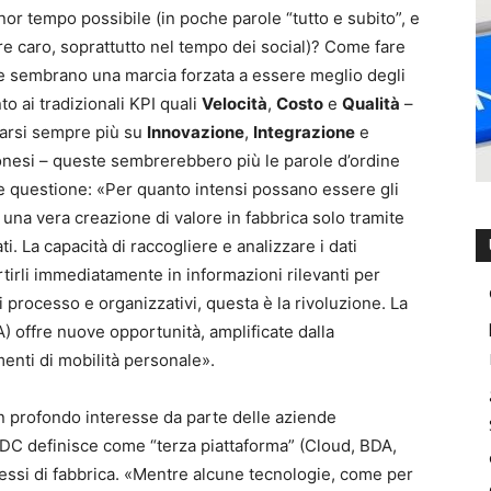
nor tempo possibile (in poche parole “tutto e subito”, e
re caro, soprattutto nel tempo dei social)? Come fare
he sembrano una marcia forzata a essere meglio degli
to ai tradizionali KPI quali
Velocità
,
Costo
e
Qualità
–
zarsi sempre più su
Innovazione
,
Integrazione
e
ronesi – queste sembrerebbero più le parole d’ordine
e questione: «Per quanto intensi possano essere gli
una vera creazione di valore in fabbrica solo tramite
. La capacità di raccogliere e analizzare i dati
rtirli immediatamente in informazioni rilevanti per
i processo e organizzativi, questa è la rivoluzione. La
A) offre nuove opportunità, amplificate dalla
menti di mobilità personale».
n profondo interesse da parte delle aziende
IDC definisce come “terza piattaforma” (Cloud, BDA,
cessi di fabbrica. «Mentre alcune tecnologie, come per