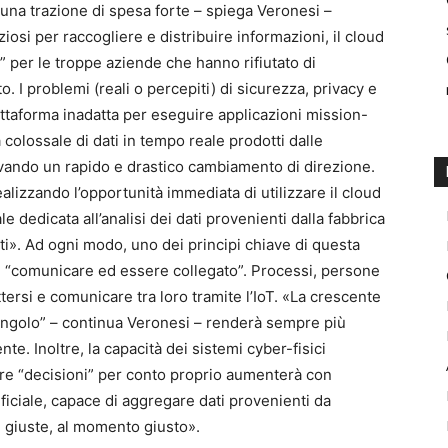
 una trazione di spesa forte – spiega Veronesi –
osi per raccogliere e distribuire informazioni, il cloud
 per le troppe aziende che hanno rifiutato di
to. I problemi (reali o percepiti) di sicurezza, privacy e
iattaforma inadatta per eseguire applicazioni mission-
à colossale di dati in tempo reale prodotti dalle
vando un rapido e drastico cambiamento di direzione.
alizzando l’opportunità immediata di utilizzare il cloud
e dedicata all’analisi dei dati provenienti dalla fabbrica
nti». Ad ogni modo, uno dei principi chiave di questa
 è “comunicare ed essere collegato”. Processi, persone
ersi e comunicare tra loro tramite l’IoT. «La crescente
ingolo” – continua Veronesi – renderà sempre più
ente. Inoltre, la capacità dei sistemi cyber-fisici
ndere “decisioni” per conto proprio aumenterà con
tificiale, capace di aggregare dati provenienti da
ni giuste, al momento giusto».