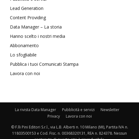
Lead Generation
Content Providing
Data Manager – La storia
Hanno scelto i nostri media
Abbonamento
Lo sfogliabile
Pubblica i tuoi Comunicati Stampa
Lavora con noi
La rivista Data Manager
Pubblicità e servizi
Newsletter
Privacy
Lavora con noi
© F.lli Pini Editori S.r.l., via L.B. Alberti n. 10 Milano (MI), Partita IVA n.
11803500153 e Cod. Fisc. n. 00368320131, REA n. 824378. Nessun