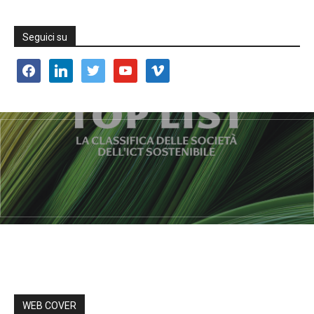
Seguici su
facebook
linkedin
twitter
youtube
vimeo
WEB COVER