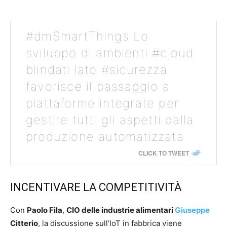
#dmSmartThings Lo
sviluppo di ambienti #cloud
blindati lato #sicurezza
favorisce il passaggio a
piattaforme integrate per
gestire tutti gli aspetti dalla
produzione automatizzata
CLICK TO TWEET
INCENTIVARE LA COMPETITIVITÀ
Con
Paolo Fila
,
CIO delle industrie alimentari
Giuseppe
Citterio
, la discussione sull’IoT in fabbrica viene