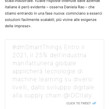
scala industriale. «Dalle risposte ottenute dalle aziende
italiane è però evidente – osserva Daniela Rao – che
stiamo entrando in una fase nuova: cominciano a esserci
soluzioni facilmente scalabili, più vicine alle esigenze
delle imprese».
#dmSmartThings Entro il
2021, il 25% dell’industria
manifatturiera globale
applicherà tecnologie di
machine learning su diversi
livelli, dallo sviluppo digitale
alla supply chain @IDCItaly
CLICK TO TWEET