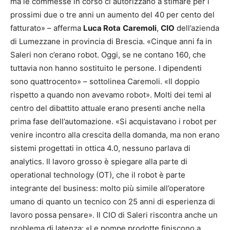
ma le commesse in corso ci autorizzano a stimare per i
prossimi due o tre anni un aumento del 40 per cento del
fatturato» – afferma
Luca Rota
Caremoli
,
CIO
dell’azienda
di Lumezzane in provincia di Brescia. «Cinque anni fa in
Saleri non c’erano robot. Oggi, se ne contano 160, che
tuttavia non hanno sostituito le persone. I dipendenti
sono quattrocento» – sottolinea Caremoli. «Il doppio
rispetto a quando non avevamo robot». Molti dei temi al
centro del dibattito attuale erano presenti anche nella
prima fase dell’automazione. «Si acquistavano i robot per
venire incontro alla crescita della domanda, ma non erano
sistemi progettati in ottica 4.0, nessuno parlava di
analytics. Il lavoro grosso è spiegare alla parte di
operational technology (OT), che il robot è parte
integrante del business: molto più simile all’operatore
umano di quanto un tecnico con 25 anni di esperienza di
lavoro possa pensare». Il CIO di Saleri riscontra anche un
problema di latenza: «Le pompe prodotte finiscono a