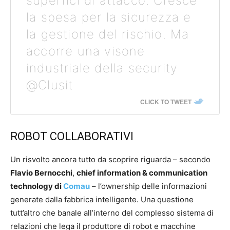
superfici di attacco. Cresce
la spesa per la sicurezza e
la gestione del rischio. Ma
accorre una visone
industriale della security
@Clusit
CLICK TO TWEET
ROBOT COLLABORATIVI
Un risvolto ancora tutto da scoprire riguarda – secondo
Flavio Bernocchi
,
chief information & communication
technology di
Comau
– l’ownership delle informazioni
generate dalla fabbrica intelligente. Una questione
tutt’altro che banale all’interno del complesso sistema di
relazioni che lega il produttore di robot e macchine