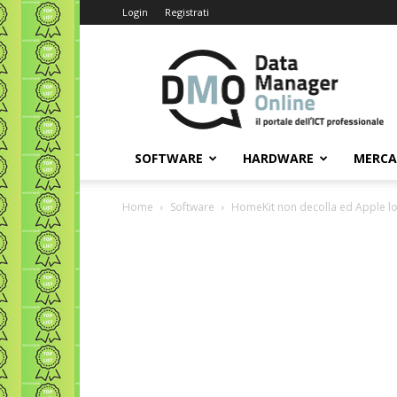
Login
Registrati
Data
Manager
Online
SOFTWARE
HARDWARE
MERC
Home
Software
HomeKit non decolla ed Apple lo