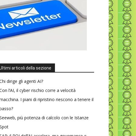
Ultimi articoli della sezione
Chi dirige gli agenti AI?
Con l’AI, il cyber rischio corre a velocità
macchina. I piani di ripristino riescono a tenere il
passo?
Seeweb, più potenza di calcolo con le Istanze
Spot
SAP: il ROI dell’AI accelera, ma governance e