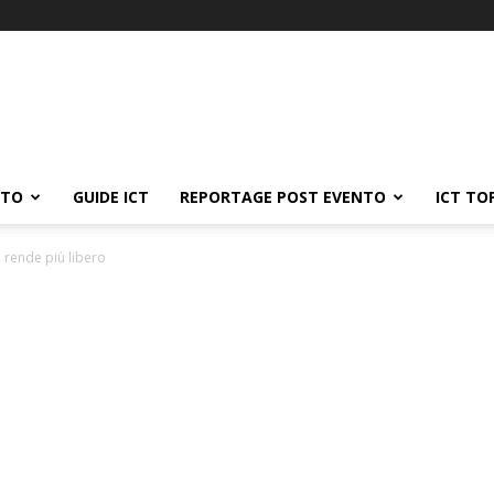
ATO
GUIDE ICT
REPORTAGE POST EVENTO
ICT TO
 rende più libero