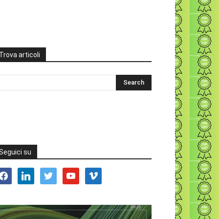
Trova articoli
Seguici su
acebook
linkedin
twitter
youtube
vimeo