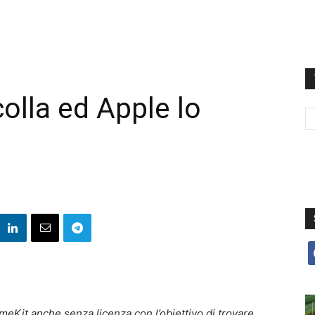
lla ed Apple lo
f
eKit anche senza licenza con l’obiettivo di trovare