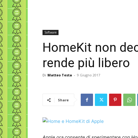
Software
HomeKit non deco
rende più libero
Di
Matteo Testa
-
9 Giugno 2017
Share
Apple ora consente di sperimentare con Hom