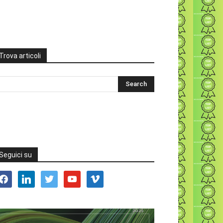
Trova articoli
Seguici su
acebook
linkedin
twitter
youtube
vimeo