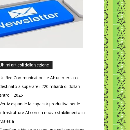
Ultimi articoli della sezione
Unified Communications e AI: un mercato
destinato a superare i 220 miliardi di dollari
entro il 2026
Vertiv espande la capacità produttiva per le
infrastrutture AI con un nuovo stabilimento in
Malesia
FiberCop e Nokia avviano una collaborazione