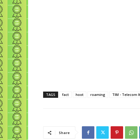
TAGS
fact
hoot
roaming
TIM - Telecom It
Share