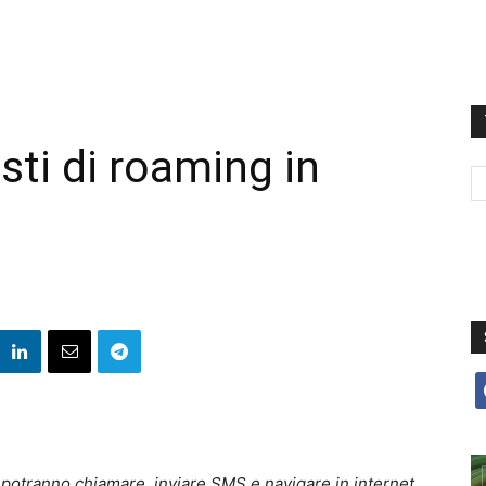
osti di roaming in
f
UE potranno chiamare, inviare SMS e navigare in internet