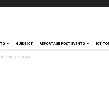
ATO
GUIDE ICT
REPORTAGE POST EVENTO
ICT TO
ti di roaming in Europa