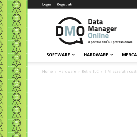
Login
Registrati
Data
Manager
Online
SOFTWARE
HARDWARE
MERC
Home
Hardware
Reti e TLC
TIM: azzerati i cos