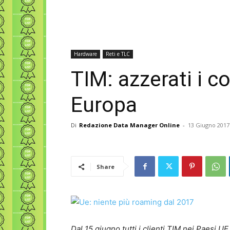
Hardware
Reti e TLC
TIM: azzerati i c
Europa
Di
Redazione Data Manager Online
-
13 Giugno 2017
Share
Dal 15 giugno tutti i clienti TIM nei Paesi 