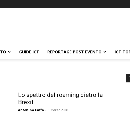
ATO
GUIDE ICT
REPORTAGE POST EVENTO
ICT TO
Lo spettro del roaming dietro la
Brexit
Antonino Caffo
-
8 Marzo 2018