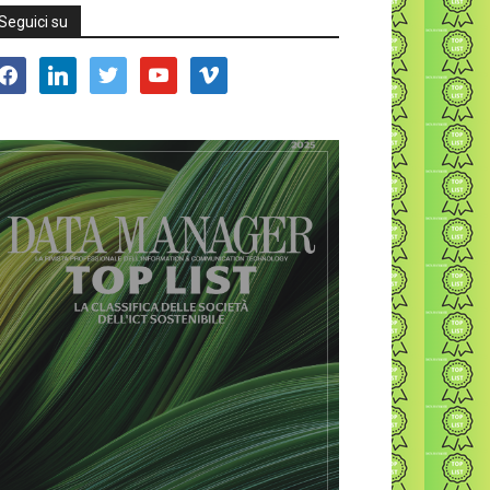
Seguici su
acebook
linkedin
twitter
youtube
vimeo