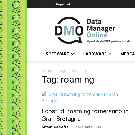
Login
Registrati
Data
Manager
Online
SOFTWARE
HARDWARE
MERC
Home
Tags
Roaming
Tag: roaming
I costi di roaming torneranno in
Gran Bretagna
Antonino Caffo
-
2 Novembre 2018